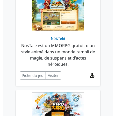
Nostale
NosTale est un MMORPG gratuit d'un
style animé dans un monde rempli de
magie, de suspens et d'actes
héroïques.
Fiche du jeu
Visiter