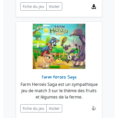
Fiche du jeu
Visiter
Farm Heroes Saga
Farm Heroes Saga est un sympathique
jeu de match 3 sur le thème des fruits
et légumes de la ferme.
Fiche du jeu
Visiter