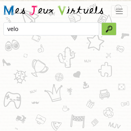
M
es
J
eux
V
irtuels