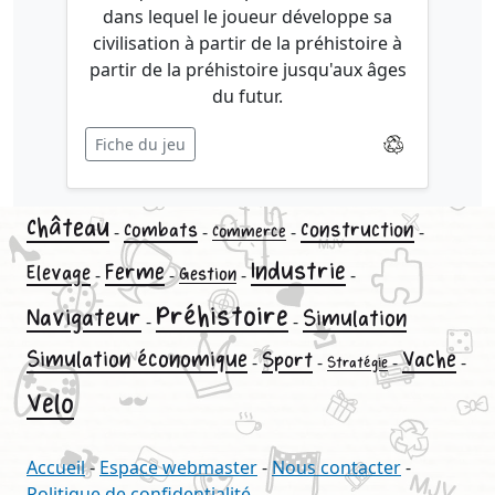
dans lequel le joueur développe sa
civilisation à partir de la préhistoire à
partir de la préhistoire jusqu'aux âges
du futur.
Fiche du jeu
Château
Construction
Combats
-
-
-
-
Commerce
Industrie
Ferme
Elevage
-
-
Gestion
-
-
Préhistoire
Navigateur
Simulation
-
-
Simulation économique
Vache
Sport
-
-
-
-
Stratégie
Velo
Accueil
-
Espace webmaster
-
Nous contacter
-
Politique de confidentialité