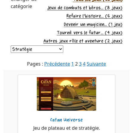
catégorie
Jeux de combats et héros... (8 jeux)
Refaire l'histoire... (6 jeux)
Devenir un magicien... (1 jeu)
Tourné vers le futur... (4 jeux)
Autres jeux rôle et aventure (2 jeux)
Pages :
Précédente
1
2
3
4
Suivante
Catan Universe
Jeu de plateau et de stratégie.