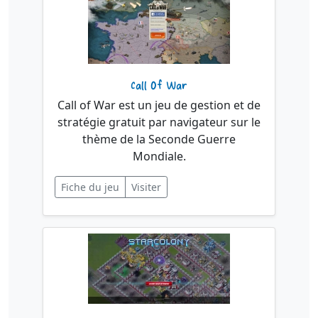
Call Of War
Call of War est un jeu de gestion et de
stratégie gratuit par navigateur sur le
thème de la Seconde Guerre
Mondiale.
Fiche du jeu
Visiter