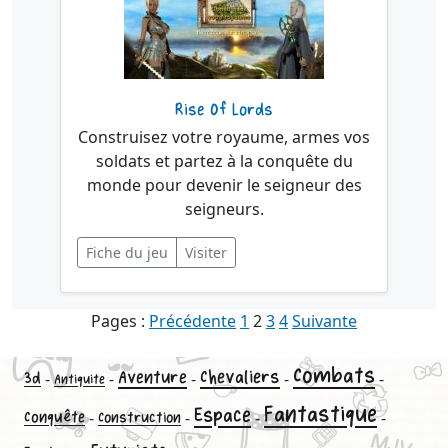
Rise Of Lords
Construisez votre royaume, armes vos
soldats et partez à la conquête du
monde pour devenir le seigneur des
seigneurs.
Fiche du jeu
Visiter
Pages :
Précédente
1
2
3
4
Suivante
Combats
Chevaliers
Aventure
3d
-
-
-
-
-
Antiquite
Fantastique
Espace
Conquête
-
-
-
-
Construction