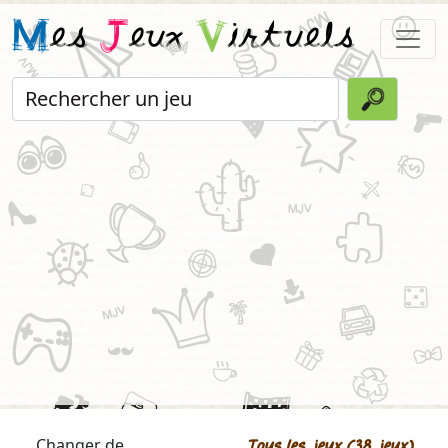
M
es
J
eux
V
irtuels
Changer de
Tous les jeux (38 jeux)