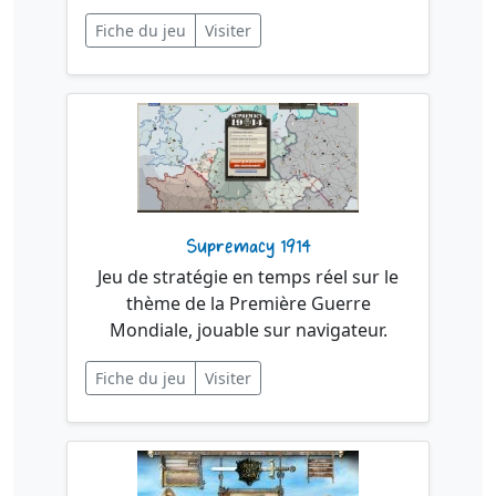
Fiche du jeu
Visiter
Supremacy 1914
Jeu de stratégie en temps réel sur le
thème de la Première Guerre
Mondiale, jouable sur navigateur.
Fiche du jeu
Visiter