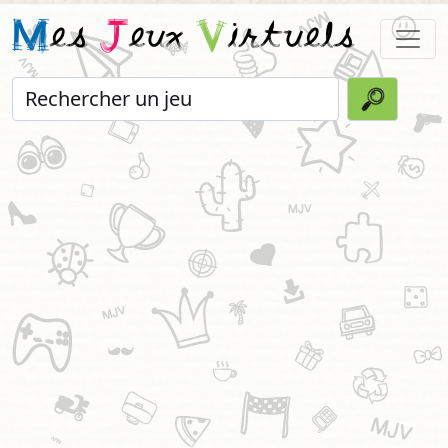
M
es
J
eux
V
irtuels