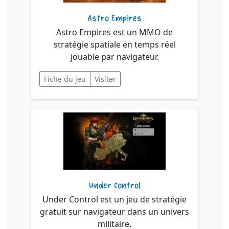
Astro Empires
Astro Empires est un MMO de
stratégie spatiale en temps réel
jouable par navigateur.
Fiche du jeu
Visiter
Under Control
Under Control est un jeu de stratégie
gratuit sur navigateur dans un univers
militaire.