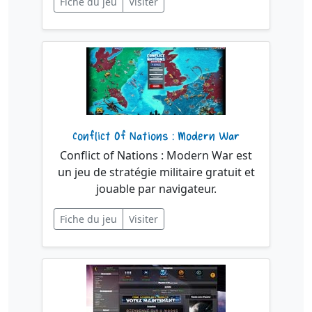
Fiche du jeu
Visiter
Conflict Of Nations : Modern War
Conflict of Nations : Modern War est
un jeu de stratégie militaire gratuit et
jouable par navigateur.
Fiche du jeu
Visiter