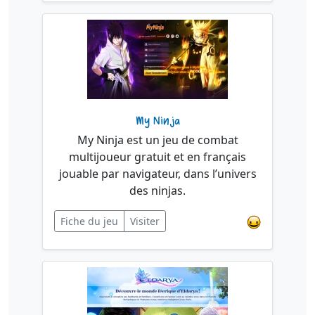
My Ninja
My Ninja est un jeu de combat
multijoueur gratuit et en français
jouable par navigateur, dans l’univers
des ninjas.
Fiche du jeu
Visiter