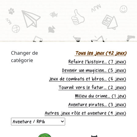
Changer de
Tous les jeux (42 jeux)
catégorie
Refaire l'histoire... (7 jeux)
Devenir un magicien... (5 jeux)
Jeux de combats et héros... (6 jeux)
Tourné vers le futur... (2 jeux)
Milieu du crime... (1 jeu)
Aventure pirates... (3 jeux)
Autres jeux rôle et aventure (4 jeux)