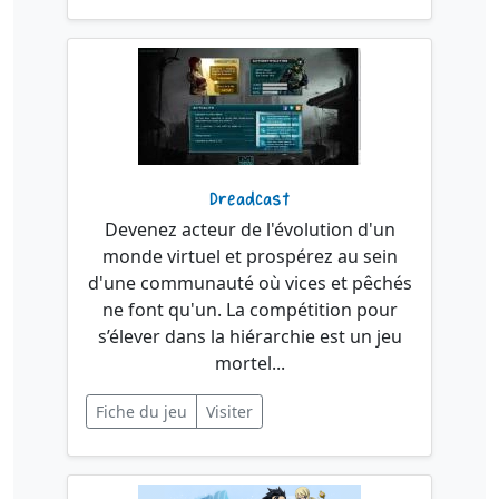
Dreadcast
Devenez acteur de l'évolution d'un
monde virtuel et prospérez au sein
d'une communauté où vices et pêchés
ne font qu'un. La compétition pour
s’élever dans la hiérarchie est un jeu
mortel...
Fiche du jeu
Visiter