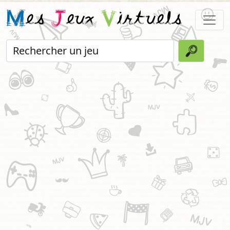
M
es
J
eux
V
irtuels