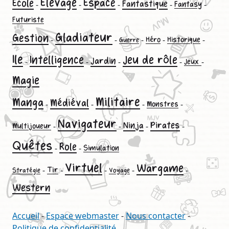
Elevage
Espace
Ecole
Fantastique
-
-
-
-
Fantasy
-
Futuriste
Gladiateur
Gestion
-
-
-
-
-
Héro
Historique
Guerre
Ile
Intelligence
Jeu de rôle
Jardin
-
-
-
-
-
Jeux
Magie
Militaire
Manga
Médiéval
-
-
-
-
Monstres
Navigateur
Pirates
Ninja
-
-
-
-
Multijoueur
Quêtes
Role
-
-
Simulation
Virtuel
Wargame
-
Tir
-
-
-
-
Stratégie
Voyage
Western
Accueil
-
Espace webmaster
-
Nous contacter
-
Politique de confidentialité